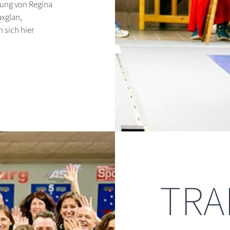
rung von Regina
axglan,
 sich hier
TRA