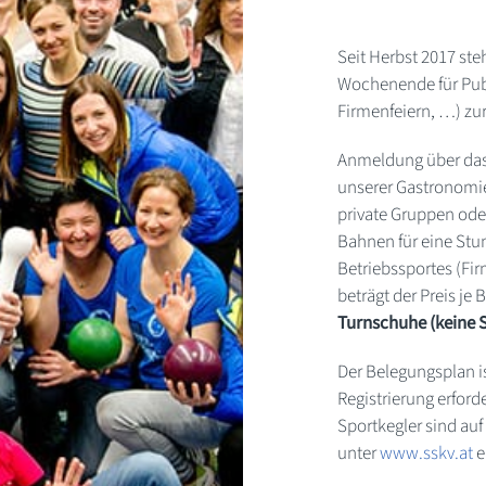
Seit Herbst 2017 ste
Wochenende für Publ
Firmenfeiern, …) zu
Anmeldung über da
unserer Gastronomie.
private Gruppen ode
Bahnen für eine Stu
Betriebssportes (Fi
beträgt der Preis je
Turnschuhe (keine
Der Belegungsplan i
Registrierung erford
Sportkegler sind au
unter
www.sskv.at
e