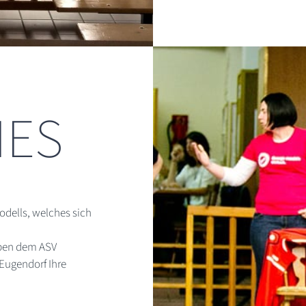
NES
odells, welches sich
eben dem ASV
Eugendorf Ihre