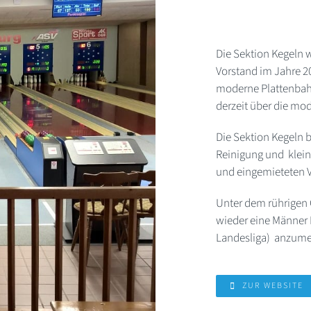
Die Sektion Kegeln 
Vorstand im Jahre 2
moderne Plattenbahn
derzeit über die mo
Die Sektion Kegeln 
Reinigung und klein
und eingemieteten V
Unter dem rührigen
wieder eine Männer 
Landesliga) anzume
ZUR WEBSITE