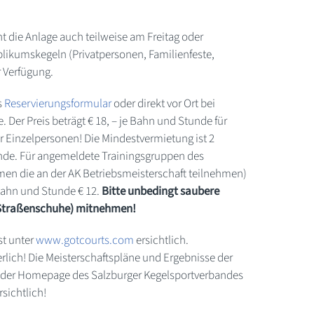
ht die Anlage auch teilweise am Freitag oder
ikumskegeln (Privatpersonen, Familienfeste,
r Verfügung.
s
Reservierungsformular
oder direkt vor Ort bei
 Der Preis beträgt € 18, – je Bahn und Stunde für
r Einzelpersonen! Die Mindestvermietung ist 2
nde. Für angemeldete Trainingsgruppen des
rmen die an der AK Betriebsmeisterschaft teilnehmen)
 Bahn und Stunde € 12.
Bitte unbedingt saubere
 Straßenschuhe) mitnehmen!
st unter
www.gotcourts.com
ersichtlich.
erlich! Die Meisterschaftspläne und Ergebnisse der
f der Homepage des Salzburger Kegelsportverbandes
rsichtlich!