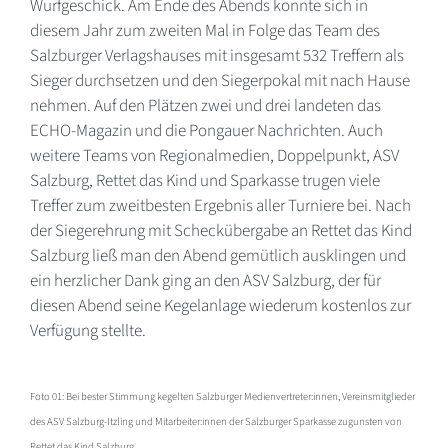
Wurfgeschick. Am Ende des Abends konnte sich in
diesem Jahr zum zweiten Mal in Folge das Team des
Salzburger Verlagshauses mit insgesamt 532 Treffern als
Sieger durchsetzen und den Siegerpokal mit nach Hause
nehmen. Auf den Plätzen zwei und drei landeten das
ECHO-Magazin und die Pongauer Nachrichten. Auch
weitere Teams von Regionalmedien, Doppelpunkt, ASV
Salzburg, Rettet das Kind und Sparkasse trugen viele
Treffer zum zweitbesten Ergebnis aller Turniere bei. Nach
der Siegerehrung mit Scheckübergabe an Rettet das Kind
Salzburg ließ man den Abend gemütlich ausklingen und
ein herzlicher Dank ging an den ASV Salzburg, der für
diesen Abend seine Kegelanlage wiederum kostenlos zur
Verfügung stellte.
Foto 01: Bei bester Stimmung kegelten Salzburger Medienvertreter:innen, Vereinsmitglieder
des ASV Salzburg-Itzling und Mitarbeiter:innen der Salzburger Sparkasse zugunsten von
Rettet das Kind Salzburg.