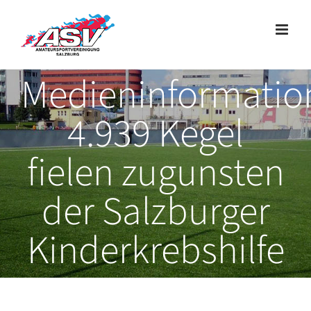
Zum
Inhalt
springen
Medieninformatio
4.939 Kegel
fielen zugunsten
der Salzburger
Kinderkrebshilfe