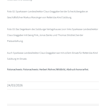
Foto 02: Sparkassen-Landesdirektor Claus Graggaber bei der Scheckübergabe an
Geschäftsführer Markus Manzinger von Rettet das Kind Salzburg.
Foto 03: Das Siegerteam des Salzburger Verlagshauses (von links Sparkasse-Landesdirektor
Claus Graggaber mit Georg Fink, Jonas Danko und Thomas Strübler) bei der
Preisverleihung.
Auch Sparkasse-Landesdirektor Claus Graggaber war mit vollem Einsatz für Rettet das Kind
Salzburg im Einsatz.
Fotonachweis: Fotonachweis: Herbert Rohrer/Wildbild, Abdruck honorarfrei.
24/03/2026